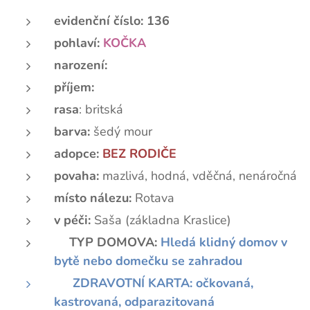
evidenční číslo: 136
pohlaví:
KOČKA
narození:
příjem:
rasa
: britská
barva:
šedý mour
adopce:
BEZ RODIČE
povaha:
mazlivá, hodná, vděčná, nenáročná
místo nálezu:
Rotava
v péči:
Saša (základna Kraslice)
🏡
TYP DOMOVA:
H
ledá klidný domov v
bytě nebo domečku se zahradou
📃 ZDRAVOTNÍ KARTA: očkovaná,
kastrovaná, odparazitovaná