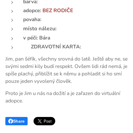
barva:
adopce:
BEZ RODIČE
povaha:
místo nálezu:
v péči: Bára
📃 ZDRAVOTNÍ KARTA:
Jim, pan šéfík, všechny srovná do latě. Ještě aby ne, se
svými sedmi kily budí respekt. Ovšem lidi rád nemá, je
spíše plachý, přiblížit se k němu a pohladit si ho smí
pouze jeden vyvolený člověk.
Proto je Jim u nás na dožití a je zařazen do virtuální
adopce.
Share