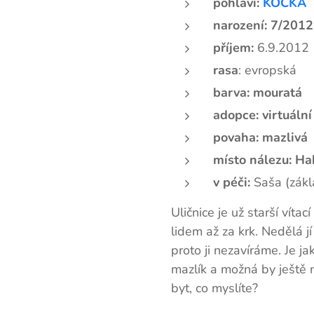
pohlaví:
KOČKA
narození: 7/2012
příjem:
6.9.2012
rasa
: evropská
barva: mouratá
adopce: virtuáln
povaha: mazlivá
místo nálezu: Ha
v péči:
Saša (zákl
Uličnice je už starší víta
lidem až za krk. Nedělá j
proto ji nezavíráme. Je jak
mazlík a možná by ještě 
byt, co myslíte?