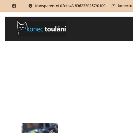
transparentní účet: 43-8362330257/0100
konecto