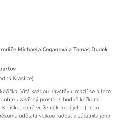
í rodiče Michaela Coganová a Tomáš Dudek
bartov
adna Kraslice)
cí kočička. Vítá každou návštěvu, mazlí se a leze
í dobře uzavřený prostor s hodně kočkami,
 Keliška, která ví, že někdo přijel. :-) Je to
někomu udělala velkou radost a zútulnila jeho