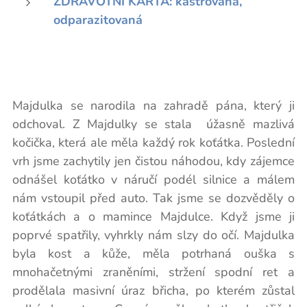
ZDRAVOTNÍ KARTA: kastrovaná,
odparazitovaná
Majdulka se narodila na zahradě pána, který ji
odchoval. Z Majdulky se stala úžasně mazlivá
kočička, která ale měla každý rok koťátka. Poslední
vrh jsme zachytily jen čistou náhodou, kdy zájemce
odnášel koťátko v náručí podél silnice a málem
nám vstoupil před auto. Tak jsme se dozvěděly o
koťátkách a o mamince Majdulce. Když jsme ji
poprvé spatřily, vyhrkly nám slzy do očí. Majdulka
byla kost a kůže, měla potrhaná ouška s
mnohačetnými zraněními, stržení spodní ret a
prodělala masivní úraz břicha, po kterém zůstal