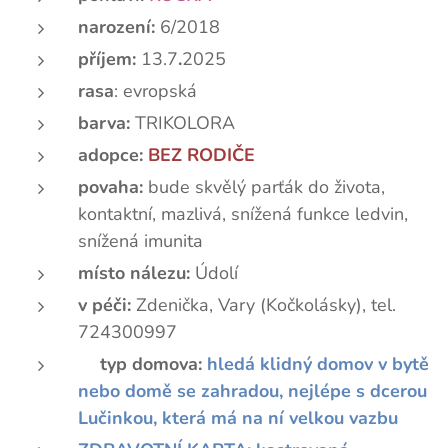
narození:
6/2018
příjem:
13.7
.
2025
rasa
: evropská
barva:
TRIKOLORA
adopce:
BEZ RODIČE
povaha:
bude skvělý parťák do života,
kontaktní, mazlivá, snížená funkce ledvin,
snížená imunita
místo nálezu:
Údolí
v péči:
Zdenička, Vary
(Kočkolásky), tel.
724300997
🏡typ domova:
hledá klidný domov v bytě
nebo domě se zahradou, nejlépe s dcerou
Lučinkou, která má na ní velkou vazbu