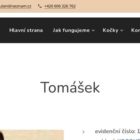
ulani@seznam.cz
+420 606 326 762
Hlavní strana
Jak fungujeme
Kočky
Ko
Tomášek
evidenční číslo: 