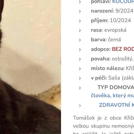
pohlaví:
KOCOU
narození:
9/2024
příjem:
10/2024
rasa
: evropská
barva:
černá
adopce:
BEZ RO
povaha:
ostražitý
místo nálezu:
Kři
v péči:
Saša (zákl
🏡
TYP DOMOVA
člověka, který mu
📃 ZDRAVOTNÍ KA
Tomášek je z obce Kři
velkou skupinu nemocnýc