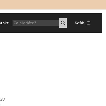
ntakt
Košík
137