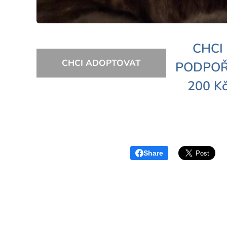
CHCI
CHCI ADOPTOVAT
PODPOŘ
200 K
⏩⏩
Share