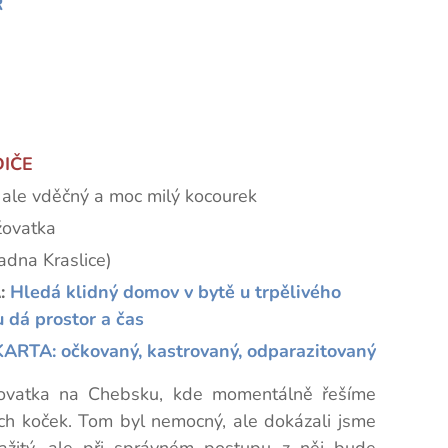
R
DIČE
, ale vděčný a moc milý kocourek
žovatka
adna Kraslice)
:
H
ledá klidný domov v bytě u trpělivého
 dá prostor a čas
RTA: očkovaný, kastrovaný, odparazitovaný
žovatka na Chebsku, kde momentálně řešíme
h koček. Tom byl nemocný, ale dokázali jsme