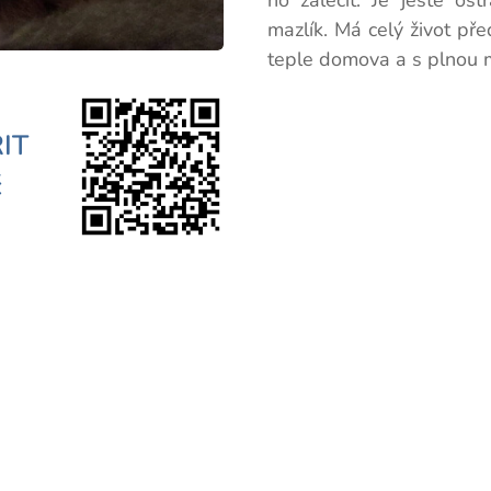
ho zaléčit. Je ještě os
mazlík. Má celý život př
teple domova a s plnou 
IT
č