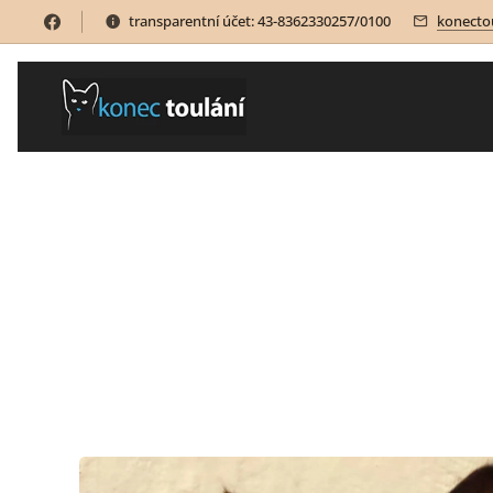
transparentní účet: 43-8362330257/0100
konecto