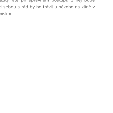
tražitý, ale při správném postupu z něj bude
ed sebou a rád by ho trávil u někoho na klíně v
miskou.