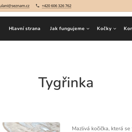
ulani@seznam.cz
+420 606 326 762
Hlavní strana
Jak fungujeme
Kočky
Ko
Tygřinka
Mazlivá kočička, která s