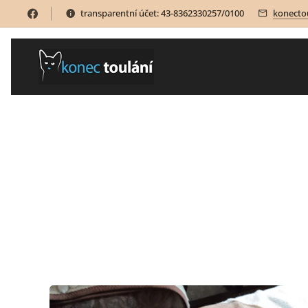
transparentní účet: 43-8362330257/0100
konecto