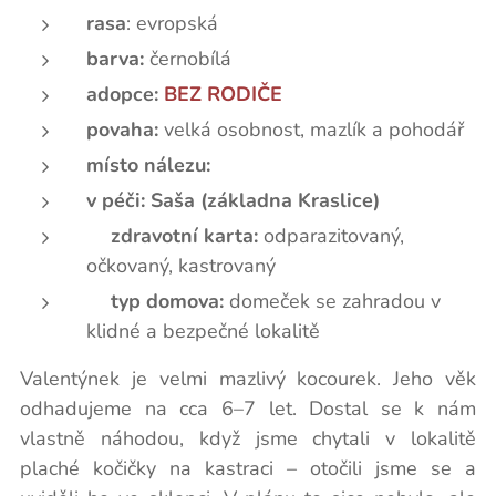
rasa
: evropská
barva:
černobílá
adopce:
BEZ RODIČE
povaha:
velká osobnost, mazlík a pohodář
místo nálezu:
v péči: Saša (základna Kraslice)
📃zdravotní karta:
odparazitovaný,
očkovaný, kastrovaný
🏡typ domova:
domeček se zahradou v
klidné a bezpečné lokalitě
Valentýnek je velmi mazlivý kocourek. Jeho věk
odhadujeme na cca 6–7 let. Dostal se k nám
vlastně náhodou, když jsme chytali v lokalitě
plaché kočičky na kastraci – otočili jsme se a