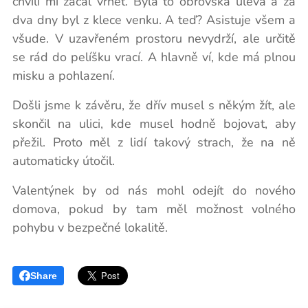
chvíli mi začal vrnět. Byla to obrovská úleva a za
dva dny byl z klece venku. A teď? Asistuje všem a
všude. V uzavřeném prostoru nevydrží, ale určitě
se rád do pelíšku vrací. A hlavně ví, kde má plnou
misku a pohlazení.
Došli jsme k závěru, že dřív musel s někým žít, ale
skončil na ulici, kde musel hodně bojovat, aby
přežil. Proto měl z lidí takový strach, že na ně
automaticky útočil.
Valentýnek by od nás mohl odejít do nového
domova, pokud by tam měl možnost volného
pohybu v bezpečné lokalitě.
Share