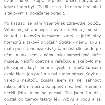
uviděli ho ve sklopci. V plánu to sice nebylo, ale
když už tam byl… Tvářil se sice, že nás sežere, ale i
s takovými si dokážeme poradit.
Po kastraci se nám Valentýnek zdravotně položil.
Vůbec nejedl ani nepil a bylo zle. Říkali jsme si –
co teď s takovým kocourem, který je ještě plný
hormonů a takový divočák? Strčíte k němu ruku a
máte po ní. Jenomže když ji tam nestrčíte, bude po
něm. A tak jsem k němu ruku samozřejmě strčit
musela. Nejdřív opatrně s vařečkou a jaké bylo mé
překvapení, když ani nezasyčel. To zpočátku jsem
okolo klece jen prošla a byl z toho rámus. Když na
vařečku neútočil, zkusila jsem na něj sáhnout
rukou, otřít mu oči a zalepený nos, kvůli kterému
necítil jídlo. A on se nechal. Tak jsem šla dál,
dostal do tlamky tekutý lék, výživu a vodu a za